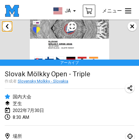
JA
メニュー
2022年1月
中止
Tournoi Mixte ASPTTOM
2022年1月22日
|
フランス
アーカイブ
KKS Halli Duppeli
Slovak Mölkky Open - Triple
2022年1月22日
|
フィンランド
作成者
Slovensky Molkky - Slovakia
Mölkky Tournament - Doubles
2022年1月22日
|
日本
国内大会
芝生
Suomelan Mölkky-open
2022年7月30日
8:30 AM
2022年1月22日
|
スペイン
The Mölkky Tournament 2nd
場所