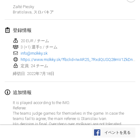
2022年1月23日
|
日本
Zalté Piesky
Bratislava
,
スロバキア
2022年2月
登録情報
MS v MÖLKPARKURU
2022年2月4日
|
チェコ
20 EUR / チーム
3 (+1) 選手s / チーム
中止
info@molkky.sk
TangoMölkky
https://www.molkky.sk/?fbclid=IwAR25_7RxdQUSQ28mV1ZkDn88brEjUDjC_sBfXZL-U98Rqlgsj4eLuXBGKo4
2022年2月5日
|
フィンランド
定員: 24 チーム
2022年7月18日
締切日
:
Kohti Kisoja
2022年2月12日
|
フィンランド
追加情報
Yamagata Tournament
It is played according to the IMO.
2022年2月13日
|
日本
Referee:
The teams judge games for themselves in the game. In case the
teams fail to agree, the main referee is Stanislav Ivan.
West Indiv Cup
リストを表示
His decision is final: Oversteps over molkaari are not tolerated,
2022年2月19日
|
フランス
molkkaari has to be avoided and not overstep (not even after 3
イベントを見る
seconds)
表示中
285
トーナメント
監修:
Mölkk Your World
----