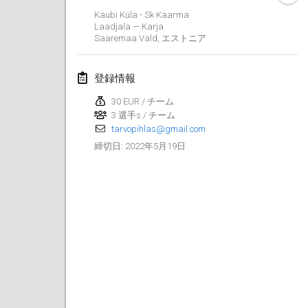
2022年1月23日
|
日本
Kaubi Küla - Sk Kaarma
Laadjala — Karja
Saaremaa Vald
,
エストニア
2022年2月
MS v MÖLKPARKURU
登録情報
2022年2月4日
|
チェコ
30 EUR / チーム
中止
3 選手s / チーム
TangoMölkky
tarvopihlas@gmail.com
2022年2月5日
|
フィンランド
2022年5月19日
締切日
:
Kohti Kisoja
2022年2月12日
|
フィンランド
Yamagata Tournament
2022年2月13日
|
日本
West Indiv Cup
2022年2月19日
|
フランス