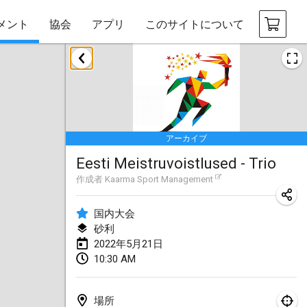
メント
協会
アプリ
このサイトについて
2022年1月
中止
Tournoi Mixte ASPTTOM
2022年1月22日
|
フランス
アーカイブ
KKS Halli Duppeli
Eesti Meistruvoistlused - Trio
2022年1月22日
|
フィンランド
作成者
Kaarma Sport Management
Mölkky Tournament - Doubles
2022年1月22日
|
日本
国内大会
砂利
Suomelan Mölkky-open
2022年5月21日
10:30 AM
2022年1月22日
|
スペイン
The Mölkky Tournament 2nd
場所