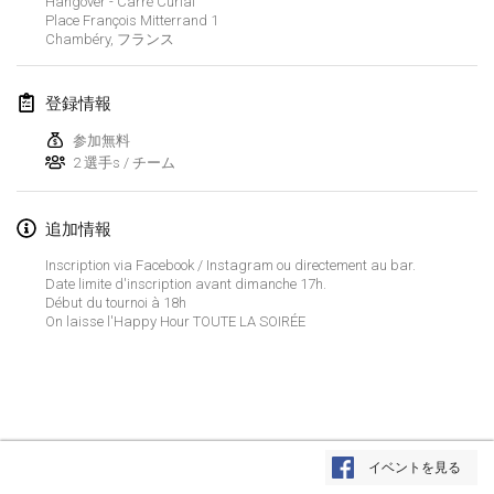
Hangover - Carré Curial
2022年1月23日
|
日本
Place François Mitterrand
1
Chambéry
,
フランス
2022年2月
登録情報
MS v MÖLKPARKURU
2022年2月4日
|
チェコ
参加無料
2 選手s / チーム
中止
TangoMölkky
2022年2月5日
|
フィンランド
追加情報
Inscription via Facebook / Instagram ou directement au bar.
Kohti Kisoja
Date limite d'inscription avant dimanche 17h.
2022年2月12日
|
フィンランド
Début du tournoi à 18h
On laisse l'Happy Hour TOUTE LA SOIRÉE
Yamagata Tournament
2022年2月13日
|
日本
West Indiv Cup
リストを表示
2022年2月19日
|
フランス
イベントを見る
表示中
285
トーナメント
監修:
Mölkk Your World