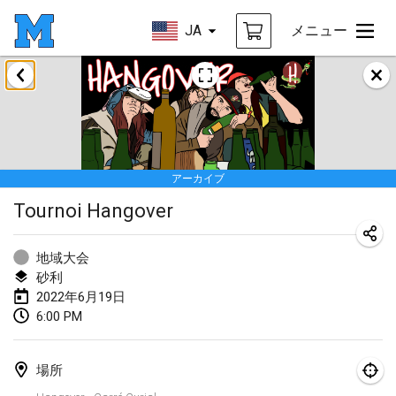
JA
メニュー
2022年1月
中止
Tournoi Mixte ASPTTOM
2022年1月22日
|
フランス
アーカイブ
KKS Halli Duppeli
Tournoi Hangover
2022年1月22日
|
フィンランド
Mölkky Tournament - Doubles
地域大会
2022年1月22日
|
日本
砂利
2022年6月19日
Suomelan Mölkky-open
6:00 PM
2022年1月22日
|
スペイン
場所
The Mölkky Tournament 2nd