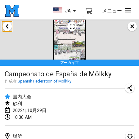
JA
メニュー
2022年1月
中止
Tournoi Mixte ASPTTOM
2022年1月22日
|
フランス
アーカイブ
KKS Halli Duppeli
Campeonato de España de Mölkky
2022年1月22日
|
フィンランド
作成者
Spanish Federation of Mölkky
Mölkky Tournament - Doubles
2022年1月22日
|
日本
国内大会
砂利
Suomelan Mölkky-open
2022年10月29日
10:30 AM
2022年1月22日
|
スペイン
The Mölkky Tournament 2nd
場所