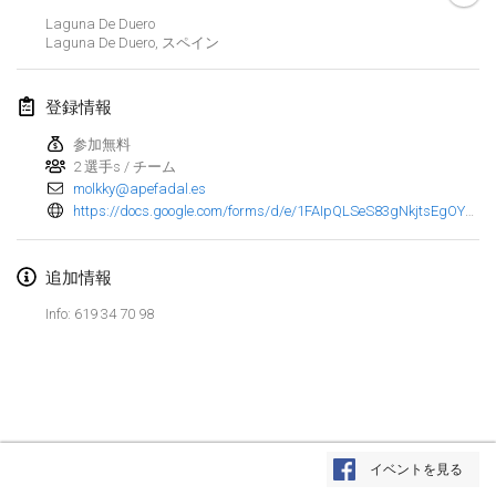
2022年1月23日
|
日本
Laguna De Duero
Laguna De Duero
,
スペイン
2022年2月
登録情報
MS v MÖLKPARKURU
2022年2月4日
|
チェコ
参加無料
2 選手s / チーム
中止
molkky@apefadal.es
TangoMölkky
https://docs.google.com/forms/d/e/1FAIpQLSeS83gNkjtsEgOYgTlyMCXIKujl7CITb2IGCBKbKEcodt5VHQ/viewform
2022年2月5日
|
フィンランド
Kohti Kisoja
追加情報
2022年2月12日
|
フィンランド
Info: 619 34 70 98
Yamagata Tournament
2022年2月13日
|
日本
West Indiv Cup
リストを表示
2022年2月19日
|
フランス
イベントを見る
表示中
285
トーナメント
監修:
Mölkk Your World