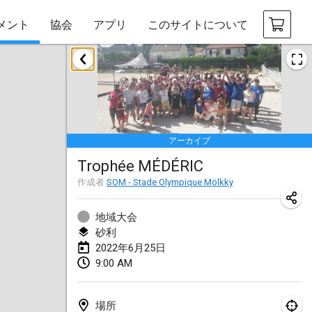
メント
協会
アプリ
このサイトについて
2022年1月
中止
Tournoi Mixte ASPTTOM
2022年1月22日
|
フランス
アーカイブ
KKS Halli Duppeli
Trophée MÉDÉRIC
2022年1月22日
|
フィンランド
作成者
SOM - Stade Olympique Mölkky
Mölkky Tournament - Doubles
2022年1月22日
|
日本
地域大会
砂利
Suomelan Mölkky-open
2022年6月25日
9:00 AM
2022年1月22日
|
スペイン
The Mölkky Tournament 2nd
場所