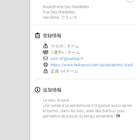
2022年1月23日
|
日本
Boulodrome Des Maillettes
Rue Des Maillettes
Vendôme
,
フランス
2022年2月
MS v MÖLKPARKURU
登録情報
2022年2月4日
|
チェコ
10 EUR / チーム
中止
2 選手s / チーム
TangoMölkky
som-41@outlook.fr
2022年2月5日
|
フィンランド
https://www.helloasso.com/associations/stade-olympique-molkky/evenements/inscription-tournoi-du-som?fbclid=IwAR2RaYEQegaFB5ePtnyRnRRHXxmSadRAENm_3Co8N4nAPrZtlJwDpC9vmvo
定員: 64 チーム
Kohti Kisoja
2022年2月12日
|
フィンランド
追加情報
Yamagata Tournament
Le voici, le voilà.
Une soirée à la vendomoise s'organise aussi après
2022年2月13日
|
日本
le tournoi, dans les bois, avec des barbus pour
permettre de passé du temps ensemble ! 📷
West Indiv Cup
2022年2月19日
|
フランス