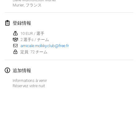
2022年1月23日
|
日本
Murier
,
フランス
2022年2月
登録情報
MS v MÖLKPARKURU
10 EUR / 選手
2022年2月4日
|
チェコ
2 選手s / チーム
amicale.molkky.club@free.fr
中止
定員: 72 チーム
TangoMölkky
2022年2月5日
|
フィンランド
追加情報
Kohti Kisoja
Informations à venir
2022年2月12日
|
フィンランド
Réservez votre nuit
Yamagata Tournament
2022年2月13日
|
日本
West Indiv Cup
リストを表示
2022年2月19日
|
フランス
表示中
285
トーナメント
監修:
Mölkk Your World