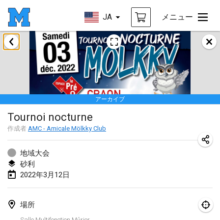
JA
メニュー
2022年1月
中止
Tournoi Mixte ASPTTOM
2022年1月22日
|
フランス
アーカイブ
KKS Halli Duppeli
Tournoi nocturne
2022年1月22日
|
フィンランド
作成者
AMC - Amicale Mölkky Club
Mölkky Tournament - Doubles
2022年1月22日
|
日本
地域大会
砂利
Suomelan Mölkky-open
2022年3月12日
2022年1月22日
|
スペイン
場所
The Mölkky Tournament 2nd
Salle Multifonction Mûrier