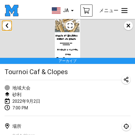
JA
メニュー
2022年1月
中止
Tournoi Mixte ASPTTOM
2022年1月22日
|
フランス
アーカイブ
KKS Halli Duppeli
Tournoi Caf & Clopes
2022年1月22日
|
フィンランド
Mölkky Tournament - Doubles
地域大会
2022年1月22日
|
日本
砂利
2022年9月2日
Suomelan Mölkky-open
7:00 PM
2022年1月22日
|
スペイン
場所
The Mölkky Tournament 2nd