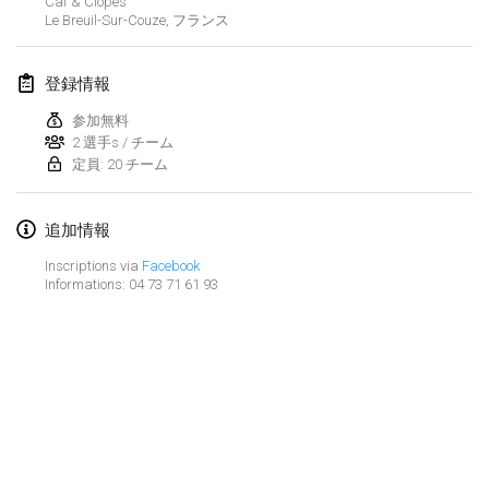
Caf & Clopes
2022年1月23日
|
日本
Le Breuil-Sur-Couze
,
フランス
2022年2月
登録情報
MS v MÖLKPARKURU
参加無料
2022年2月4日
|
チェコ
2 選手s / チーム
定員: 20 チーム
中止
TangoMölkky
2022年2月5日
|
フィンランド
追加情報
Inscriptions via
Facebook
Kohti Kisoja
Informations: 04 73 71 61 93
2022年2月12日
|
フィンランド
Yamagata Tournament
2022年2月13日
|
日本
West Indiv Cup
リストを表示
2022年2月19日
|
フランス
表示中
285
トーナメント
監修:
Mölkk Your World