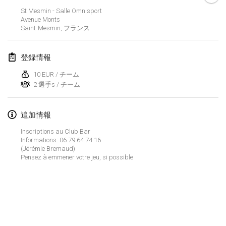
2022年1月23日
|
日本
St Mesmin - Salle Omnisport
Avenue Monts
Saint-Mesmin
,
フランス
2022年2月
MS v MÖLKPARKURU
登録情報
2022年2月4日
|
チェコ
10 EUR / チーム
中止
2 選手s / チーム
TangoMölkky
2022年2月5日
|
フィンランド
追加情報
Kohti Kisoja
Inscriptions au Club Bar
2022年2月12日
|
フィンランド
Informations: 06 79 64 74 16
(Jérémie Bremaud)
Pensez à emmener votre jeu, si possible
Yamagata Tournament
2022年2月13日
|
日本
West Indiv Cup
リストを表示
2022年2月19日
|
フランス
表示中
285
トーナメント
監修:
Mölkk Your World