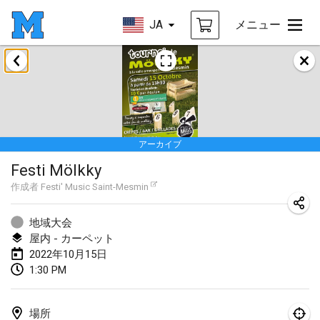
JA
メニュー
2022年1月
中止
Tournoi Mixte ASPTTOM
2022年1月22日
|
フランス
アーカイブ
KKS Halli Duppeli
Festi Mölkky
2022年1月22日
|
フィンランド
作成者
Festi' Music Saint-Mesmin
Mölkky Tournament - Doubles
2022年1月22日
|
日本
地域大会
屋内 - カーペット
Suomelan Mölkky-open
2022年10月15日
1:30 PM
2022年1月22日
|
スペイン
The Mölkky Tournament 2nd
場所