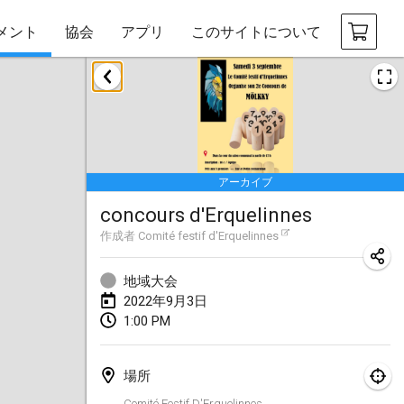
メント
協会
アプリ
このサイトについて
2022年1月
中止
Tournoi Mixte ASPTTOM
2022年1月22日
|
フランス
アーカイブ
KKS Halli Duppeli
concours d'Erquelinnes
2022年1月22日
|
フィンランド
作成者
Comité festif d'Erquelinnes
Mölkky Tournament - Doubles
2022年1月22日
|
日本
地域大会
2022年9月3日
Suomelan Mölkky-open
1:00 PM
2022年1月22日
|
スペイン
場所
The Mölkky Tournament 2nd
Comité Festif D'Erquelinnes