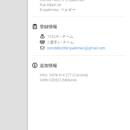
2022年1月23日
|
日本
Rue Albert Ier
Erquelinnes
,
ベルギー
2022年2月
登録情報
MS v MÖLKPARKURU
2022年2月4日
|
チェコ
10 EUR / チーム
2 選手s / チーム
中止
comitefestiferquelinnes@gmail.com
TangoMölkky
2022年2月5日
|
フィンランド
追加情報
Kohti Kisoja
Infos: 0478 914 277 (Caroline)
2022年2月12日
|
フィンランド
0496 323032 (Melanie)
Yamagata Tournament
2022年2月13日
|
日本
West Indiv Cup
2022年2月19日
|
フランス