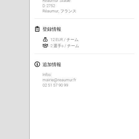
Réaumur Stade
2022年1月23日
|
日本
D 2752
Réaumur
,
フランス
2022年2月
登録情報
MS v MÖLKPARKURU
2022年2月4日
|
チェコ
12 EUR / チーム
2 選手s / チーム
中止
TangoMölkky
2022年2月5日
|
フィンランド
追加情報
Infos:
Kohti Kisoja
mairie@reaumur.fr
2022年2月12日
|
フィンランド
02 51 57 90 99
Yamagata Tournament
2022年2月13日
|
日本
West Indiv Cup
2022年2月19日
|
フランス