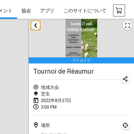
メント
協会
アプリ
このサイトについて
2022年1月
中止
Tournoi Mixte ASPTTOM
2022年1月22日
|
フランス
アーカイブ
KKS Halli Duppeli
Tournoi de Réaumur
2022年1月22日
|
フィンランド
Mölkky Tournament - Doubles
地域大会
2022年1月22日
|
日本
芝生
2022年8月27日
Suomelan Mölkky-open
3:00 PM
2022年1月22日
|
スペイン
場所
The Mölkky Tournament 2nd