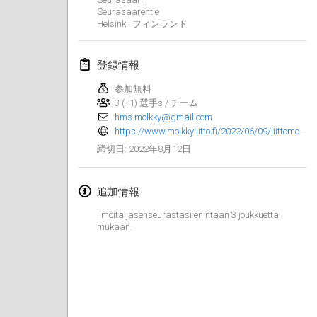
2022年1月23日
|
日本
Seurasaarentie
Helsinki
,
フィンランド
2022年2月
登録情報
MS v MÖLKPARKURU
2022年2月4日
|
チェコ
参加無料
3 (+1) 選手s / チーム
中止
hms.molkky@gmail.com
TangoMölkky
https://www.molkkyliitto.fi/2022/06/09/liittomolkky-helsingissa-27-8-2022/?fbclid=IwAR2tcl1BbeeGF5GZgtFy_d2mvY2xtt3K3Sl3vDTQwzvsRgoIz9qRdbGwgvY
2022年2月5日
|
フィンランド
2022年8月12日
締切日
:
Kohti Kisoja
2022年2月12日
|
フィンランド
追加情報
Ilmoita jäsenseurastasi enintään 3 joukkuetta
Yamagata Tournament
mukaan.
2022年2月13日
|
日本
West Indiv Cup
2022年2月19日
|
フランス