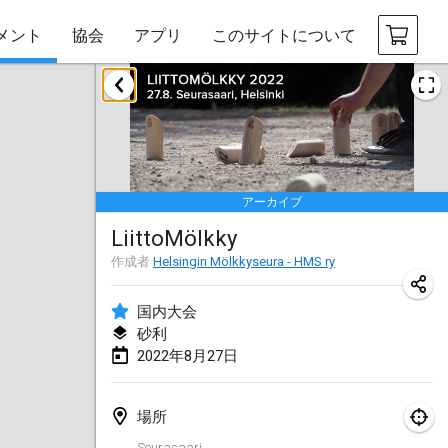
メント
協会
アプリ
このサイトについて
2022年1月
中止
Tournoi Mixte ASPTTOM
2022年1月22日
|
フランス
アーカイブ
KKS Halli Duppeli
LiittoMölkky
2022年1月22日
|
フィンランド
作成者
Helsingin Mölkkyseura - HMS ry
Mölkky Tournament - Doubles
2022年1月22日
|
日本
国内大会
砂利
Suomelan Mölkky-open
2022年8月27日
2022年1月22日
|
スペイン
場所
The Mölkky Tournament 2nd
Seurasaari