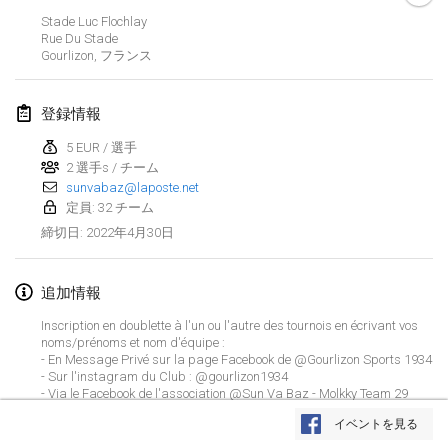
2022年1月23日
|
日本
Stade Luc Flochlay
Rue Du Stade
Gourlizon
,
フランス
2022年2月
MS v MÖLKPARKURU
登録情報
2022年2月4日
|
チェコ
5 EUR / 選手
中止
2 選手s / チーム
TangoMölkky
sunvabaz@laposte.net
2022年2月5日
|
フィンランド
定員: 32 チーム
2022年4月30日
締切日
:
Kohti Kisoja
2022年2月12日
|
フィンランド
追加情報
Yamagata Tournament
Inscription en doublette à l'un ou l'autre des tournois en écrivant vos
2022年2月13日
|
日本
noms/prénoms et nom d'équipe :
- En Message Privé sur la page Facebook de @Gourlizon Sports 1934
- Sur l'instagram du Club : @gourlizon1934
West Indiv Cup
- Via le Facebook de l'association @Sun Va Baz - Molkky Team 29
リストを表示
- Aux Bars partenaires du tournoi : le BDS à Ploneis ou au Barmad à
2022年2月19日
|
フランス
イベントを見る
Gourlizon.
表示中
285
トーナメント
監修:
Mölkk Your World