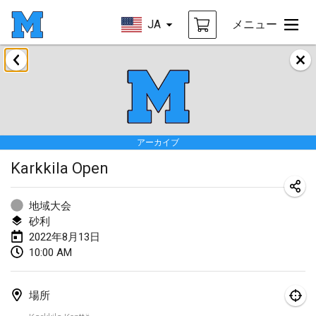
JA
メニュー
2022年1月
中止
Tournoi Mixte ASPTTOM
2022年1月22日
|
フランス
アーカイブ
KKS Halli Duppeli
Karkkila Open
2022年1月22日
|
フィンランド
Mölkky Tournament - Doubles
地域大会
2022年1月22日
|
日本
砂利
2022年8月13日
Suomelan Mölkky-open
10:00 AM
2022年1月22日
|
スペイン
場所
The Mölkky Tournament 2nd