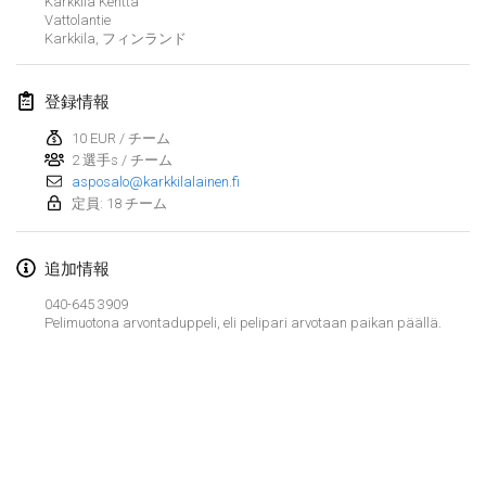
Karkkila Kenttä
2022年1月23日
|
日本
Vattolantie
Karkkila
,
フィンランド
2022年2月
登録情報
MS v MÖLKPARKURU
2022年2月4日
|
チェコ
10 EUR / チーム
2 選手s / チーム
中止
asposalo@karkkilalainen.fi
TangoMölkky
定員: 18 チーム
2022年2月5日
|
フィンランド
Kohti Kisoja
追加情報
2022年2月12日
|
フィンランド
040-645 3909
Pelimuotona arvontaduppeli, eli pelipari arvotaan paikan päällä.
Yamagata Tournament
2022年2月13日
|
日本
West Indiv Cup
リストを表示
2022年2月19日
|
フランス
表示中
285
トーナメント
監修:
Mölkk Your World