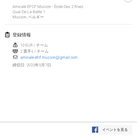
2022年1月23日
|
日本
Amicale EFCF Musson - École Des 2 Rives
Quai De La Batte
1
Musson
,
ベルギー
2022年2月
MS v MÖLKPARKURU
登録情報
2022年2月4日
|
チェコ
10 EUR / チーム
中止
2 選手s / チーム
TangoMölkky
amicale.efcf.musson@gmail.com
2022年2月5日
|
フィンランド
2022年5月7日
締切日
:
Kohti Kisoja
2022年2月12日
|
フィンランド
Yamagata Tournament
2022年2月13日
|
日本
West Indiv Cup
リストを表示
2022年2月19日
|
フランス
イベントを見る
表示中
285
トーナメント
監修:
Mölkk Your World