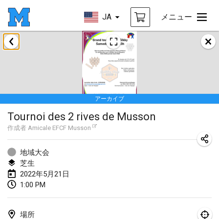
JA
メニュー
2022年1月
中止
Tournoi Mixte ASPTTOM
2022年1月22日
|
フランス
アーカイブ
KKS Halli Duppeli
Tournoi des 2 rives de Musson
2022年1月22日
|
フィンランド
作成者
Amicale EFCF Musson
Mölkky Tournament - Doubles
2022年1月22日
|
日本
地域大会
芝生
Suomelan Mölkky-open
2022年5月21日
1:00 PM
2022年1月22日
|
スペイン
The Mölkky Tournament 2nd
場所