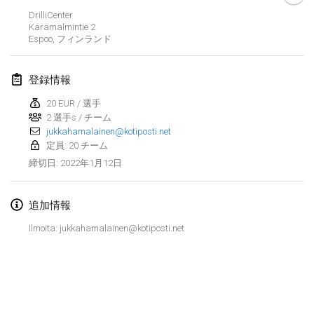
2022年1月23日
|
日本
DrilliCenter
Karamalmintie
2
Espoo
,
フィンランド
2022年2月
MS v MÖLKPARKURU
登録情報
2022年2月4日
|
チェコ
20 EUR / 選手
中止
2 選手s / チーム
TangoMölkky
jukkahamalainen@kotiposti.net
2022年2月5日
|
フィンランド
定員: 20 チーム
2022年1月12日
締切日
:
Kohti Kisoja
2022年2月12日
|
フィンランド
追加情報
Yamagata Tournament
Ilmoita: jukkahamalainen@kotiposti.net
2022年2月13日
|
日本
West Indiv Cup
リストを表示
2022年2月19日
|
フランス
表示中
285
トーナメント
監修:
Mölkk Your World