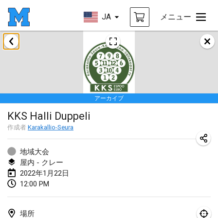
JA
メニュー
2022年1月
中止
Tournoi Mixte ASPTTOM
2022年1月22日
|
フランス
アーカイブ
KKS Halli Duppeli
KKS Halli Duppeli
2022年1月22日
|
フィンランド
作成者
Karakallio-Seura
Mölkky Tournament - Doubles
2022年1月22日
|
日本
地域大会
屋内 - クレー
Suomelan Mölkky-open
2022年1月22日
12:00 PM
2022年1月22日
|
スペイン
The Mölkky Tournament 2nd
場所