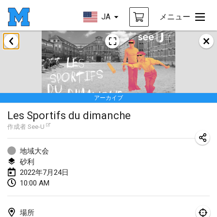
JA
メニュー
2022年1月
中止
Tournoi Mixte ASPTTOM
2022年1月22日
|
フランス
アーカイブ
KKS Halli Duppeli
Les Sportifs du dimanche
2022年1月22日
|
フィンランド
作成者
See-U
Mölkky Tournament - Doubles
2022年1月22日
|
日本
地域大会
砂利
Suomelan Mölkky-open
2022年7月24日
10:00 AM
2022年1月22日
|
スペイン
The Mölkky Tournament 2nd
場所