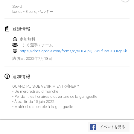
2022年1月23日
|
日本
See-U
Ixelles - Elsene
,
ベルギー
2022年2月
登録情報
MS v MÖLKPARKURU
2022年2月4日
|
チェコ
参加無料
1 (+3) 選手 / チーム
中止
https://docs.google.com/forms/d/e/1FAIpQLSdFf35tSXuJIZpKkz2P0GV_0lnEWtRqHGWd7x7RizZmBm0vuQ/viewform
TangoMölkky
2022年7月18日
締切日
:
2022年2月5日
|
フィンランド
Kohti Kisoja
追加情報
2022年2月12日
|
フィンランド
QUAND PUIS-JE VENIR M'ENTRAÎNER ?
- Du mercredi au dimanche
Yamagata Tournament
- Pendant les horaires d'ouverture de la guinguette
- À partir du 15 juin 2022
2022年2月13日
|
日本
- Matériel disponible à la guinguette
West Indiv Cup
リストを表示
2022年2月19日
|
フランス
イベントを見る
表示中
285
トーナメント
監修:
Mölkk Your World