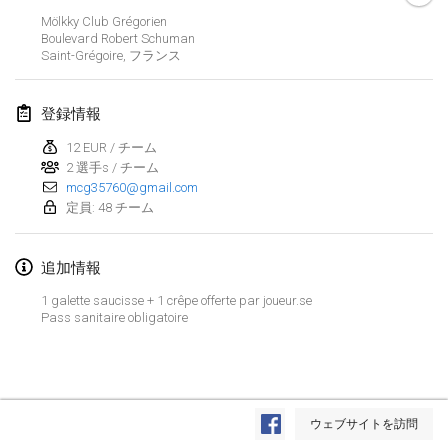
2022年1月23日
|
日本
Mölkky Club Grégorien
Boulevard Robert Schuman
Saint-Grégoire
,
フランス
2022年2月
MS v MÖLKPARKURU
登録情報
2022年2月4日
|
チェコ
12 EUR / チーム
中止
2 選手s / チーム
TangoMölkky
mcg35760@gmail.com
2022年2月5日
|
フィンランド
定員: 48 チーム
Kohti Kisoja
追加情報
2022年2月12日
|
フィンランド
1 galette saucisse + 1 crêpe offerte par joueur.se
Yamagata Tournament
Pass sanitaire obligatoire
2022年2月13日
|
日本
West Indiv Cup
リストを表示
2022年2月19日
|
フランス
ウェブサイトを訪問
表示中
285
トーナメント
監修:
Mölkk Your World