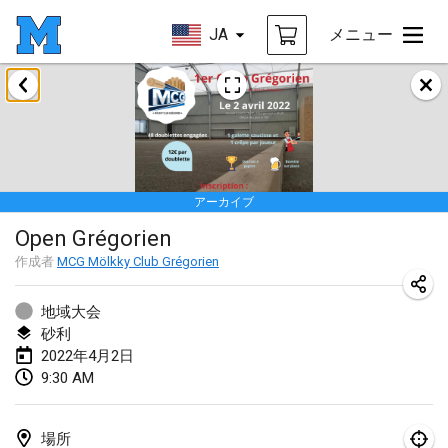
JA
メニュー
2022年1月
中止
Tournoi Mixte ASPTTOM
2022年1月22日
|
フランス
アーカイブ
KKS Halli Duppeli
Open Grégorien
2022年1月22日
|
フィンランド
作成者
MCG Mölkky Club Grégorien
Mölkky Tournament - Doubles
2022年1月22日
|
日本
地域大会
砂利
Suomelan Mölkky-open
2022年4月2日
9:30 AM
2022年1月22日
|
スペイン
The Mölkky Tournament 2nd
場所