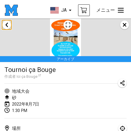
JA
メニュー
2022年1月
中止
Tournoi Mixte ASPTTOM
2022年1月22日
|
フランス
アーカイブ
KKS Halli Duppeli
Tournoi ça Bouge
2022年1月22日
|
フィンランド
作成者
Ici ça Bouge
Mölkky Tournament - Doubles
2022年1月22日
|
日本
地域大会
砂
Suomelan Mölkky-open
2022年8月7日
1:30 PM
2022年1月22日
|
スペイン
The Mölkky Tournament 2nd
場所