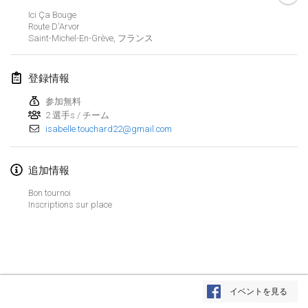
2022年1月23日
|
日本
Ici Ça Bouge
Route D'Arvor
Saint-Michel-En-Grève
,
フランス
2022年2月
MS v MÖLKPARKURU
登録情報
2022年2月4日
|
チェコ
参加無料
中止
2 選手s / チーム
TangoMölkky
isabelle.touchard22@gmail.com
2022年2月5日
|
フィンランド
Kohti Kisoja
追加情報
2022年2月12日
|
フィンランド
Bon tournoi
Inscriptions sur place
Yamagata Tournament
2022年2月13日
|
日本
West Indiv Cup
リストを表示
2022年2月19日
|
フランス
イベントを見る
表示中
285
トーナメント
監修:
Mölkk Your World