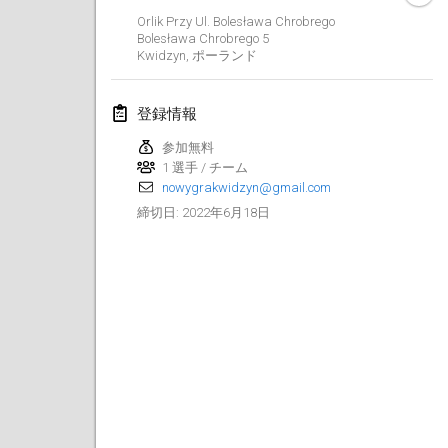
2022年1月23日
|
日本
Orlik Przy Ul. Bolesława Chrobrego
Bolesława Chrobrego
5
Kwidzyn
,
ポーランド
2022年2月
MS v MÖLKPARKURU
登録情報
2022年2月4日
|
チェコ
参加無料
中止
1 選手 / チーム
TangoMölkky
nowygrakwidzyn@gmail.com
2022年2月5日
|
フィンランド
2022年6月18日
締切日
:
Kohti Kisoja
2022年2月12日
|
フィンランド
Yamagata Tournament
2022年2月13日
|
日本
West Indiv Cup
2022年2月19日
|
フランス