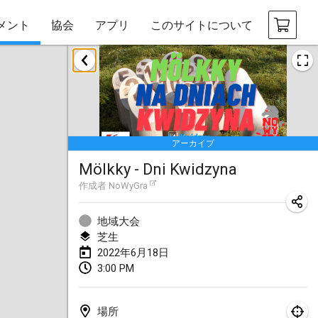
メント
協会
アプリ
このサイトについて
2022年1月
中止
Tournoi Mixte ASPTTOM
2022年1月22日
|
フランス
アーカイブ
KKS Halli Duppeli
Mölkky - Dni Kwidzyna
2022年1月22日
|
フィンランド
作成者
NoWyGra
Mölkky Tournament - Doubles
2022年1月22日
|
日本
地域大会
芝生
Suomelan Mölkky-open
2022年6月18日
3:00 PM
2022年1月22日
|
スペイン
The Mölkky Tournament 2nd
場所