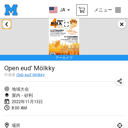
JA
メニュー
2022年1月
中止
Tournoi Mixte ASPTTOM
2022年1月22日
|
フランス
アーカイブ
KKS Halli Duppeli
Open eud' Mölkky
2022年1月22日
|
フィンランド
作成者
Club eud' Mölkky
Mölkky Tournament - Doubles
2022年1月22日
|
日本
地域大会
屋内 - 砂利
Suomelan Mölkky-open
2022年11月13日
8:00 AM
2022年1月22日
|
スペイン
The Mölkky Tournament 2nd
場所