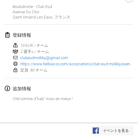
2022年1月23日
|
日本
Boulodrome - Club Eud
Avenue Du Clos
Saint Amand Les Eaux
,
フランス
2022年2月
MS v MÖLKPARKURU
登録情報
2022年2月4日
|
チェコ
10 EUR / チーム
中止
2 選手s / チーム
TangoMölkky
clubeudmolkky@gmail.com
2022年2月5日
|
フィンランド
https://www.helloasso.com/associations/club-eud-molkky/evenements/open-eud-molkky-4?fbclid=IwAR2jhbCQ4pi8aOrrjQioe9ods7EKpKzG_uPJmOHDeJ45KfcbqUMkkG0htyM
定員: 80 チーム
Kohti Kisoja
2022年2月12日
|
フィンランド
追加情報
Yamagata Tournament
Ché comme d'hab' mais en mieux !
2022年2月13日
|
日本
West Indiv Cup
リストを表示
2022年2月19日
|
フランス
イベントを見る
表示中
285
トーナメント
監修:
Mölkk Your World