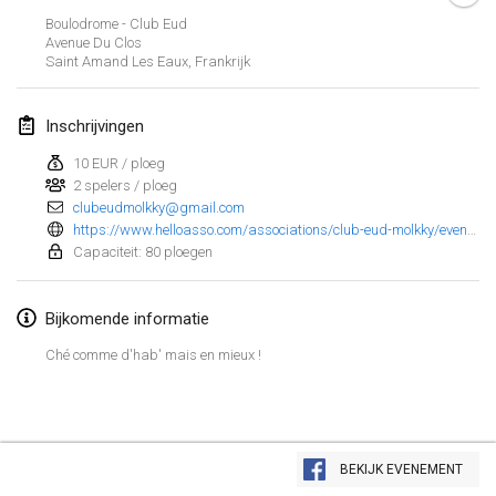
23 jan. 2022
|
Japan
Boulodrome - Club Eud
Avenue Du Clos
Saint Amand Les Eaux
,
Frankrijk
februari 2022
MS v MÖLKPARKURU
Inschrijvingen
4 feb. 2022
|
Tsjechië
10 EUR / ploeg
GEANNULEERD
2 spelers / ploeg
TangoMölkky
clubeudmolkky@gmail.com
5 feb. 2022
|
Finland
https://www.helloasso.com/associations/club-eud-molkky/evenements/open-eud-molkky-4?fbclid=IwAR2jhbCQ4pi8aOrrjQioe9ods7EKpKzG_uPJmOHDeJ45KfcbqUMkkG0htyM
Capaciteit: 80 ploegen
Kohti Kisoja
12 feb. 2022
|
Finland
Bijkomende informatie
Yamagata Tournament
Ché comme d'hab' mais en mieux !
13 feb. 2022
|
Japan
West Indiv Cup
Weergave lijst
19 feb. 2022
|
Frankrijk
BEKIJK EVENEMENT
285
tornooien weergegeven
Samengesteld door
Mölkk Your World