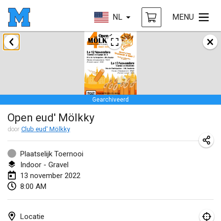
NL
MENU
januari 2022
GEANNULEERD
Tournoi Mixte ASPTTOM
22 jan. 2022
|
Frankrijk
Gearchiveerd
KKS Halli Duppeli
Open eud' Mölkky
22 jan. 2022
|
Finland
door
Club eud' Mölkky
Mölkky Tournament - Doubles
22 jan. 2022
|
Japan
Plaatselijk Toernooi
Indoor - Gravel
Suomelan Mölkky-open
13 november 2022
8:00 AM
22 jan. 2022
|
Spanje
The Mölkky Tournament 2nd
Locatie