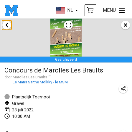
NL
MENU
januari 2022
GEANNULEERD
Tournoi Mixte ASPTTOM
22 jan. 2022
|
Frankrijk
Gearchiveerd
KKS Halli Duppeli
Concours de Marolles Les Braults
22 jan. 2022
|
Finland
door
Marolles Les Braults
Le Mans Sarthe Mölkky - le MSM
Mölkky Tournament - Doubles
22 jan. 2022
|
Japan
Plaatselijk Toernooi
Gravel
Suomelan Mölkky-open
23 juli 2022
22 jan. 2022
|
Spanje
10:00 AM
The Mölkky Tournament 2nd