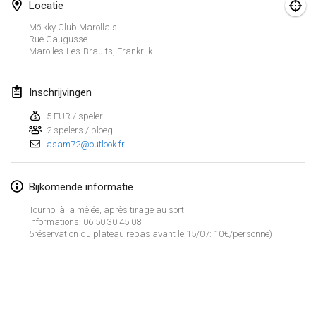
23 jan. 2022
|
Japan
Locatie
Mölkky Club Marollais
Rue Gaugusse
februari 2022
Marolles-Les-Braults
,
Frankrijk
MS v MÖLKPARKURU
4 feb. 2022
|
Tsjechië
Inschrijvingen
GEANNULEERD
5 EUR / speler
TangoMölkky
2 spelers / ploeg
5 feb. 2022
|
Finland
asam72@outlook.fr
Kohti Kisoja
Bijkomende informatie
12 feb. 2022
|
Finland
Tournoi à la mêlée, après tirage au sort
Informations: 06 50 30 45 08
Yamagata Tournament
5réservation du plateau repas avant le 15/07: 10€/personne)
13 feb. 2022
|
Japan
West Indiv Cup
Weergave lijst
19 feb. 2022
|
Frankrijk
285
tornooien weergegeven
Samengesteld door
Mölkk Your World