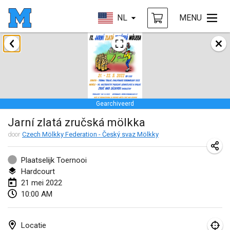
NL
MENU
januari 2022
GEANNULEERD
Tournoi Mixte ASPTTOM
22 jan. 2022
|
Frankrijk
Gearchiveerd
KKS Halli Duppeli
Jarní zlatá zručská mölkka
22 jan. 2022
|
Finland
door
Czech Mölkky Federation - Český svaz Mölkky
Mölkky Tournament - Doubles
22 jan. 2022
|
Japan
Plaatselijk Toernooi
Hardcourt
Suomelan Mölkky-open
21 mei 2022
10:00 AM
22 jan. 2022
|
Spanje
The Mölkky Tournament 2nd
Locatie