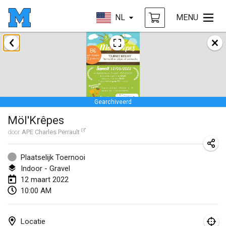
NL
MENU
januari 2022
GEANNULEERD
Tournoi Mixte ASPTTOM
22 jan. 2022
|
Frankrijk
Gearchiveerd
KKS Halli Duppeli
Möl'Krêpes
22 jan. 2022
|
Finland
door
APE Charles Perrault
Mölkky Tournament - Doubles
22 jan. 2022
|
Japan
Plaatselijk Toernooi
Indoor - Gravel
Suomelan Mölkky-open
12 maart 2022
10:00 AM
22 jan. 2022
|
Spanje
The Mölkky Tournament 2nd
Locatie