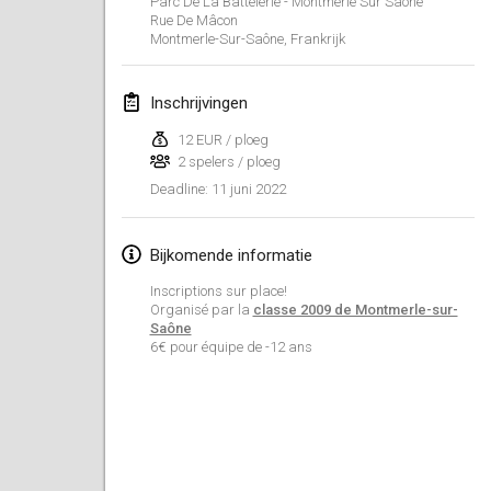
Parc De La Battelerie - Montmerle Sur Saône
23 jan. 2022
|
Japan
Rue De Mâcon
Montmerle-Sur-Saône
,
Frankrijk
februari 2022
Inschrijvingen
MS v MÖLKPARKURU
4 feb. 2022
|
Tsjechië
12 EUR / ploeg
2 spelers / ploeg
GEANNULEERD
TangoMölkky
11 juni 2022
Deadline
:
5 feb. 2022
|
Finland
Bijkomende informatie
Kohti Kisoja
Inscriptions sur place!
12 feb. 2022
|
Finland
Organisé par la
classe 2009 de Montmerle-sur-
Saône
6€ pour équipe de -12 ans
Yamagata Tournament
13 feb. 2022
|
Japan
West Indiv Cup
19 feb. 2022
|
Frankrijk