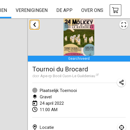
IEN
VERENIGINGEN
DE APP
OVER ONS
januari 2022
GEANNULEERD
Tournoi Mixte ASPTTOM
22 jan. 2022
|
Frankrijk
Gearchiveerd
KKS Halli Duppeli
Tournoi du Brocard
22 jan. 2022
|
Finland
door
Ape-rp Bocé Cuon-Le Guédeniau
Mölkky Tournament - Doubles
22 jan. 2022
|
Japan
Plaatselijk Toernooi
Gravel
Suomelan Mölkky-open
24 april 2022
11:00 AM
22 jan. 2022
|
Spanje
The Mölkky Tournament 2nd
Locatie