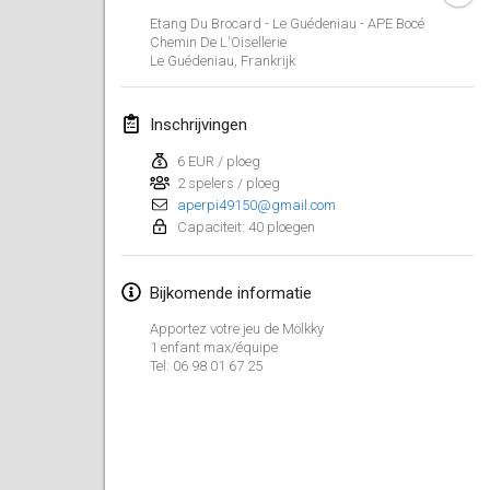
23 jan. 2022
|
Japan
Etang Du Brocard - Le Guédeniau - APE Bocé
Chemin De L'Oisellerie
Le Guédeniau
,
Frankrijk
februari 2022
MS v MÖLKPARKURU
Inschrijvingen
4 feb. 2022
|
Tsjechië
6 EUR / ploeg
GEANNULEERD
2 spelers / ploeg
TangoMölkky
aperpi49150@gmail.com
5 feb. 2022
|
Finland
Capaciteit: 40 ploegen
Kohti Kisoja
Bijkomende informatie
12 feb. 2022
|
Finland
Apportez votre jeu de Mölkky
Yamagata Tournament
1 enfant max/équipe
Tel: 06 98 01 67 25
13 feb. 2022
|
Japan
West Indiv Cup
19 feb. 2022
|
Frankrijk