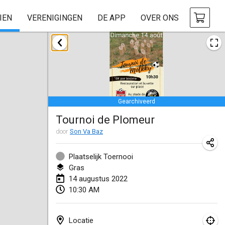
IEN
VERENIGINGEN
DE APP
OVER ONS
januari 2022
GEANNULEERD
Tournoi Mixte ASPTTOM
22 jan. 2022
|
Frankrijk
Gearchiveerd
KKS Halli Duppeli
Tournoi de Plomeur
22 jan. 2022
|
Finland
door
Son Va Baz
Mölkky Tournament - Doubles
22 jan. 2022
|
Japan
Plaatselijk Toernooi
Gras
Suomelan Mölkky-open
14 augustus 2022
10:30 AM
22 jan. 2022
|
Spanje
The Mölkky Tournament 2nd
Locatie