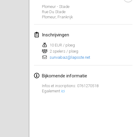
23 jan. 2022
|
Japan
Plomeur - Stade
Rue Du Stade
Plomeur
,
Frankrijk
februari 2022
MS v MÖLKPARKURU
Inschrijvingen
4 feb. 2022
|
Tsjechië
10 EUR / ploeg
GEANNULEERD
2 spelers / ploeg
TangoMölkky
sunvabaz@laposte.net
5 feb. 2022
|
Finland
Kohti Kisoja
Bijkomende informatie
12 feb. 2022
|
Finland
Infos et inscriptions: 0761270518
Egalement
ici
Yamagata Tournament
13 feb. 2022
|
Japan
West Indiv Cup
19 feb. 2022
|
Frankrijk