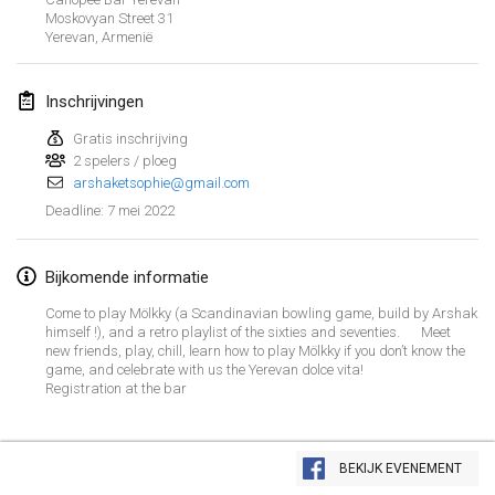
23 jan. 2022
|
Japan
Moskovyan Street
31
Yerevan
,
Armenië
februari 2022
Inschrijvingen
MS v MÖLKPARKURU
4 feb. 2022
|
Tsjechië
Gratis inschrijving
2 spelers / ploeg
GEANNULEERD
arshaketsophie@gmail.com
TangoMölkky
7 mei 2022
Deadline
:
5 feb. 2022
|
Finland
Kohti Kisoja
Bijkomende informatie
12 feb. 2022
|
Finland
Come to play Mölkky (a Scandinavian bowling game, build by Arshak
himself !), and a retro playlist of the sixties and seventies. Meet
Yamagata Tournament
new friends, play, chill, learn how to play Mölkky if you don’t know the
game, and celebrate with us the Yerevan dolce vita!
13 feb. 2022
|
Japan
Registration at the bar
West Indiv Cup
Weergave lijst
19 feb. 2022
|
Frankrijk
BEKIJK EVENEMENT
285
tornooien weergegeven
Samengesteld door
Mölkk Your World