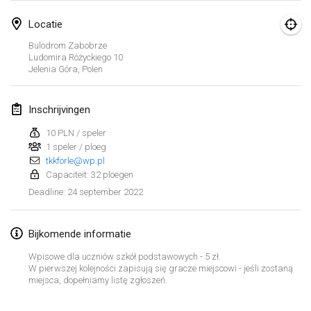
23 jan. 2022
|
Japan
Locatie
februari 2022
Bulodrom Zabobrze
Ludomira Różyckiego
10
Jelenia Góra
,
Polen
MS v MÖLKPARKURU
4 feb. 2022
|
Tsjechië
Inschrijvingen
GEANNULEERD
TangoMölkky
10 PLN / speler
5 feb. 2022
|
Finland
1 speler / ploeg
tkkforle@wp.pl
Kohti Kisoja
Capaciteit: 32 ploegen
12 feb. 2022
|
Finland
24 september 2022
Deadline
:
Yamagata Tournament
Bijkomende informatie
13 feb. 2022
|
Japan
Wpisowe dla uczniów szkół podstawowych - 5 zł.
W pierwszej kolejności zapisują się gracze miejscowi - jeśli zostaną
West Indiv Cup
Weergave lijst
miejsca, dopełniamy listę zgłoszeń.
19 feb. 2022
|
Frankrijk
285
tornooien weergegeven
Samengesteld door
Mölkk Your World