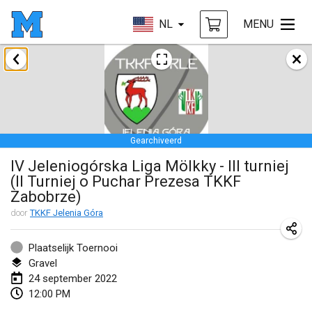
NL
MENU
januari 2022
GEANNULEERD
Tournoi Mixte ASPTTOM
22 jan. 2022
|
Frankrijk
Gearchiveerd
KKS Halli Duppeli
IV Jeleniogórska Liga Mölkky - III turniej
22 jan. 2022
|
Finland
(II Turniej o Puchar Prezesa TKKF
Zabobrze)
Mölkky Tournament - Doubles
door
TKKF Jelenia Góra
22 jan. 2022
|
Japan
Suomelan Mölkky-open
Plaatselijk Toernooi
Gravel
22 jan. 2022
|
Spanje
24 september 2022
12:00 PM
The Mölkky Tournament 2nd