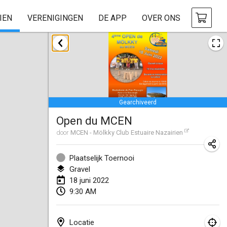
IEN
VERENIGINGEN
DE APP
OVER ONS
januari 2022
GEANNULEERD
Tournoi Mixte ASPTTOM
22 jan. 2022
|
Frankrijk
Gearchiveerd
KKS Halli Duppeli
Open du MCEN
22 jan. 2022
|
Finland
door
MCEN - Mölkky Club Estuaire Nazairien
Mölkky Tournament - Doubles
22 jan. 2022
|
Japan
Plaatselijk Toernooi
Gravel
Suomelan Mölkky-open
18 juni 2022
9:30 AM
22 jan. 2022
|
Spanje
The Mölkky Tournament 2nd
Locatie