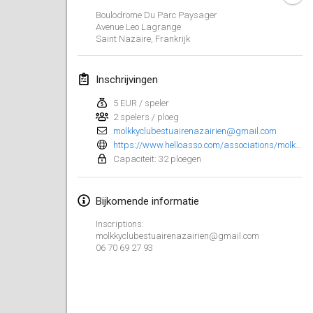
23 jan. 2022
|
Japan
Boulodrome Du Parc Paysager
Avenue Leo Lagrange
Saint Nazaire
,
Frankrijk
februari 2022
MS v MÖLKPARKURU
Inschrijvingen
4 feb. 2022
|
Tsjechië
5 EUR / speler
GEANNULEERD
2 spelers / ploeg
TangoMölkky
molkkyclubestuairenazairien@gmail.com
5 feb. 2022
|
Finland
https://www.helloasso.com/associations/molkky-club-estuaire-nazairien/evenements/4-eme-open-de-molkky-du-mcen
Capaciteit: 32 ploegen
Kohti Kisoja
12 feb. 2022
|
Finland
Bijkomende informatie
Yamagata Tournament
Inscriptions:
molkkyclubestuairenazairien@gmail.com
13 feb. 2022
|
Japan
06 70 69 27 93
West Indiv Cup
19 feb. 2022
|
Frankrijk