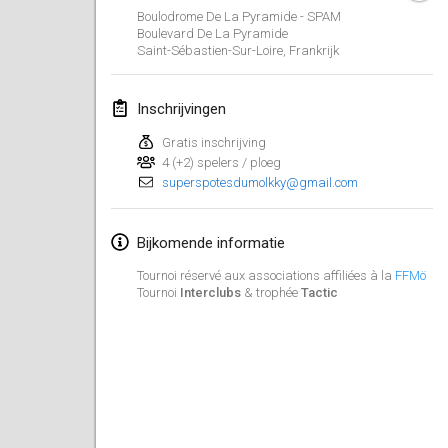
23 jan. 2022
|
Japan
Boulodrome De La Pyramide - SPAM
Boulevard De La Pyramide
Saint-Sébastien-Sur-Loire
,
Frankrijk
februari 2022
MS v MÖLKPARKURU
Inschrijvingen
4 feb. 2022
|
Tsjechië
Gratis inschrijving
GEANNULEERD
4 (+2) spelers / ploeg
TangoMölkky
superspotesdumolkky@gmail.com
5 feb. 2022
|
Finland
Bijkomende informatie
Kohti Kisoja
12 feb. 2022
|
Finland
Tournoi réservé aux associations affiliées à la
FFMö
Tournoi
Interclubs
& trophée
Tactic
Yamagata Tournament
13 feb. 2022
|
Japan
West Indiv Cup
19 feb. 2022
|
Frankrijk