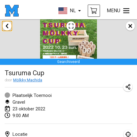
NL
MENU
januari 2022
GEANNULEERD
Tournoi Mixte ASPTTOM
22 jan. 2022
|
Frankrijk
Gearchiveerd
KKS Halli Duppeli
Tsuruma Cup
22 jan. 2022
|
Finland
door
Mölkky Machida
Mölkky Tournament - Doubles
22 jan. 2022
|
Japan
Plaatselijk Toernooi
Gravel
Suomelan Mölkky-open
23 oktober 2022
9:00 AM
22 jan. 2022
|
Spanje
The Mölkky Tournament 2nd
Locatie