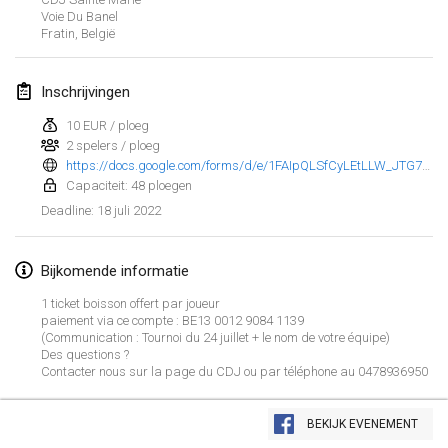
23 jan. 2022
|
Japan
Voie Du Banel
Fratin
,
België
februari 2022
Inschrijvingen
MS v MÖLKPARKURU
4 feb. 2022
|
Tsjechië
10 EUR / ploeg
2 spelers / ploeg
GEANNULEERD
https://docs.google.com/forms/d/e/1FAIpQLSfCyLEtLLW_JTG7VofDBR4Fqjkg33LRD1YXlah2bYJ-LJSZjQ/viewform
TangoMölkky
Capaciteit: 48 ploegen
5 feb. 2022
|
Finland
18 juli 2022
Deadline
:
Kohti Kisoja
12 feb. 2022
|
Finland
Bijkomende informatie
1 ticket boisson offert par joueur
Yamagata Tournament
paiement via ce compte : BE13 0012 9084 1139
(Communication : Tournoi du 24 juillet + le nom de votre équipe)
13 feb. 2022
|
Japan
Des questions ?
Contacter nous sur la page du CDJ ou par téléphone au 0478936950
West Indiv Cup
Weergave lijst
19 feb. 2022
|
Frankrijk
BEKIJK EVENEMENT
285
tornooien weergegeven
Samengesteld door
Mölkk Your World