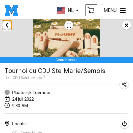
NL
MENU
januari 2022
GEANNULEERD
Tournoi Mixte ASPTTOM
22 jan. 2022
|
Frankrijk
Gearchiveerd
KKS Halli Duppeli
Tournoi du CDJ Ste-Marie/Semois
22 jan. 2022
|
Finland
door
CDJ Sainte Marie
Mölkky Tournament - Doubles
22 jan. 2022
|
Japan
Plaatselijk Toernooi
24 juli 2022
Suomelan Mölkky-open
9:30 AM
22 jan. 2022
|
Spanje
Locatie
The Mölkky Tournament 2nd
CDJ Sainte Marie