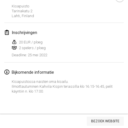
23 jan. 2022
|
Japan
Kisapuisto
Tarinakatu
2
Lahti
,
Finland
februari 2022
MS v MÖLKPARKURU
Inschrijvingen
4 feb. 2022
|
Tsjechië
20 EUR / ploeg
GEANNULEERD
2 spelers / ploeg
TangoMölkky
25 mei 2022
Deadline
:
5 feb. 2022
|
Finland
Kohti Kisoja
Bijkomende informatie
12 feb. 2022
|
Finland
Kisapuistossa naisten oma kisailu.
Ilmoittautuminen Kahvila Kispin terassilla klo 16.15-16.45, pelit
Yamagata Tournament
käyntiin n. klo 17.00.
13 feb. 2022
|
Japan
West Indiv Cup
Weergave lijst
19 feb. 2022
|
Frankrijk
BEZOEK WEBSITE
285
tornooien weergegeven
Samengesteld door
Mölkk Your World