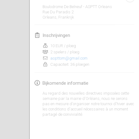
23 jan. 2022
|
Japan
Boulodrome De Belneuf - ASPTT Orleans
Rue Du Paradis
2
Orleans
,
Frankrijk
februari 2022
MS v MÖLKPARKURU
Inschrijvingen
4 feb. 2022
|
Tsjechië
10 EUR / ploeg
GEANNULEERD
2 spelers / ploeg
TangoMölkky
aspttom@gmail.com
5 feb. 2022
|
Finland
Capaciteit: 36 ploegen
Kohti Kisoja
Bijkomende informatie
12 feb. 2022
|
Finland
Au regard des nouvelles directives imposées cette
Yamagata Tournament
semaine par la mairie d'Orléans, nous ne serons
pas en mesure d'organiser notre tournoi d'hiver avec
13 feb. 2022
|
Japan
les conditions d'accueil nécessaires à un moment
partagé de convivialité.
West Indiv Cup
19 feb. 2022
|
Frankrijk