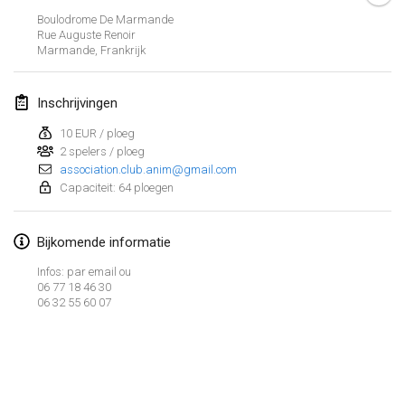
23 jan. 2022
|
Japan
Boulodrome De Marmande
Rue Auguste Renoir
Marmande
,
Frankrijk
februari 2022
MS v MÖLKPARKURU
Inschrijvingen
4 feb. 2022
|
Tsjechië
10 EUR / ploeg
GEANNULEERD
2 spelers / ploeg
TangoMölkky
association.club.anim@gmail.com
5 feb. 2022
|
Finland
Capaciteit: 64 ploegen
Kohti Kisoja
Bijkomende informatie
12 feb. 2022
|
Finland
Infos: par email ou
Yamagata Tournament
06 77 18 46 30
06 32 55 60 07
13 feb. 2022
|
Japan
West Indiv Cup
Weergave lijst
19 feb. 2022
|
Frankrijk
285
tornooien weergegeven
Samengesteld door
Mölkk Your World