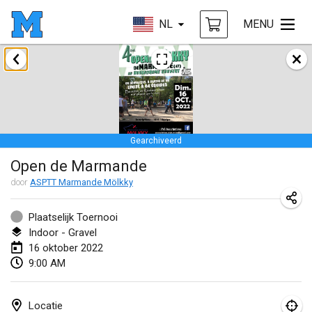
NL
MENU
januari 2022
GEANNULEERD
Tournoi Mixte ASPTTOM
22 jan. 2022
|
Frankrijk
Gearchiveerd
KKS Halli Duppeli
Open de Marmande
22 jan. 2022
|
Finland
door
ASPTT Marmande Mölkky
Mölkky Tournament - Doubles
22 jan. 2022
|
Japan
Plaatselijk Toernooi
Indoor - Gravel
Suomelan Mölkky-open
16 oktober 2022
9:00 AM
22 jan. 2022
|
Spanje
The Mölkky Tournament 2nd
Locatie