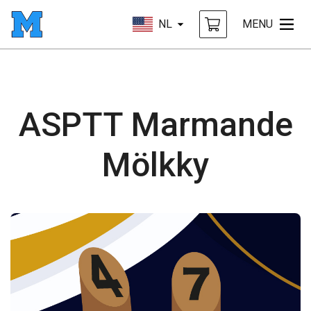
NL
MENU
ASPTT Marmande
Mölkky