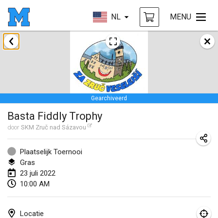
NL
MENU
januari 2022
GEANNULEERD
Tournoi Mixte ASPTTOM
22 jan. 2022
|
Frankrijk
Gearchiveerd
KKS Halli Duppeli
Basta Fiddly Trophy
22 jan. 2022
|
Finland
door
SKM Zruč nad Sázavou
Mölkky Tournament - Doubles
22 jan. 2022
|
Japan
Plaatselijk Toernooi
Gras
Suomelan Mölkky-open
23 juli 2022
10:00 AM
22 jan. 2022
|
Spanje
The Mölkky Tournament 2nd
Locatie