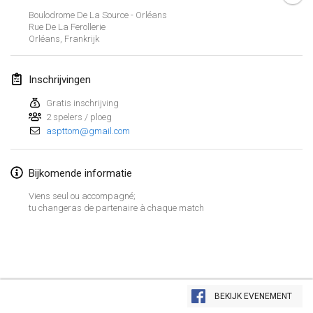
23 jan. 2022
|
Japan
Boulodrome De La Source - Orléans
Rue De La Ferollerie
Orléans
,
Frankrijk
februari 2022
MS v MÖLKPARKURU
Inschrijvingen
4 feb. 2022
|
Tsjechië
Gratis inschrijving
GEANNULEERD
2 spelers / ploeg
TangoMölkky
aspttom@gmail.com
5 feb. 2022
|
Finland
Kohti Kisoja
Bijkomende informatie
12 feb. 2022
|
Finland
Viens seul ou accompagné;
tu changeras de partenaire à chaque match
Yamagata Tournament
13 feb. 2022
|
Japan
West Indiv Cup
Weergave lijst
19 feb. 2022
|
Frankrijk
BEKIJK EVENEMENT
285
tornooien weergegeven
Samengesteld door
Mölkk Your World