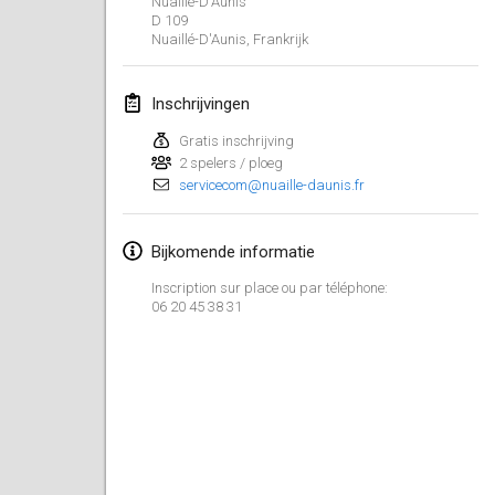
Nuaillé-D'Aunis
23 jan. 2022
|
Japan
D 109
Nuaillé-D'Aunis
,
Frankrijk
februari 2022
Inschrijvingen
MS v MÖLKPARKURU
4 feb. 2022
|
Tsjechië
Gratis inschrijving
2 spelers / ploeg
GEANNULEERD
servicecom@nuaille-daunis.fr
TangoMölkky
5 feb. 2022
|
Finland
Bijkomende informatie
Kohti Kisoja
Inscription sur place ou par téléphone:
12 feb. 2022
|
Finland
06 20 45 38 31
Yamagata Tournament
13 feb. 2022
|
Japan
West Indiv Cup
19 feb. 2022
|
Frankrijk