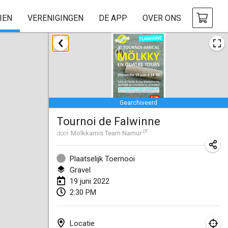
IEN
VERENIGINGEN
DE APP
OVER ONS
januari 2022
GEANNULEERD
Tournoi Mixte ASPTTOM
22 jan. 2022
|
Frankrijk
Gearchiveerd
KKS Halli Duppeli
Tournoi de Falwinne
22 jan. 2022
|
Finland
door
Molkkamis Team Namur
Mölkky Tournament - Doubles
22 jan. 2022
|
Japan
Plaatselijk Toernooi
Gravel
Suomelan Mölkky-open
19 juni 2022
2:30 PM
22 jan. 2022
|
Spanje
The Mölkky Tournament 2nd
Locatie