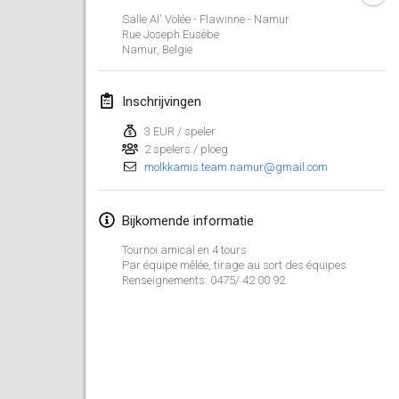
23 jan. 2022
|
Japan
Salle Al' Volée - Flawinne - Namur
Rue Joseph Eusèbe
Namur
,
België
februari 2022
MS v MÖLKPARKURU
Inschrijvingen
4 feb. 2022
|
Tsjechië
3 EUR / speler
GEANNULEERD
2 spelers / ploeg
TangoMölkky
molkkamis.team.namur@gmail.com
5 feb. 2022
|
Finland
Kohti Kisoja
Bijkomende informatie
12 feb. 2022
|
Finland
Tournoi amical en 4 tours
Par équipe mêlée, tirage au sort des équipes
Renseignements: 0475/ 42 00 92
Yamagata Tournament
13 feb. 2022
|
Japan
West Indiv Cup
19 feb. 2022
|
Frankrijk