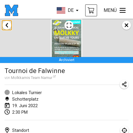
DE
MENÜ
Januar 2022
ABGESAGT
Tournoi Mixte ASPTTOM
22. Jan. 2022
|
Frankreich
Archiviert
KKS Halli Duppeli
Tournoi de Falwinne
22. Jan. 2022
|
Finnland
von
Molkkamis Team Namur
Mölkky Tournament - Doubles
22. Jan. 2022
|
Japan
Lokales Turnier
Schotterplatz
Suomelan Mölkky-open
19. Juni 2022
2:30 PM
22. Jan. 2022
|
Spanien
The Mölkky Tournament 2nd
Standort