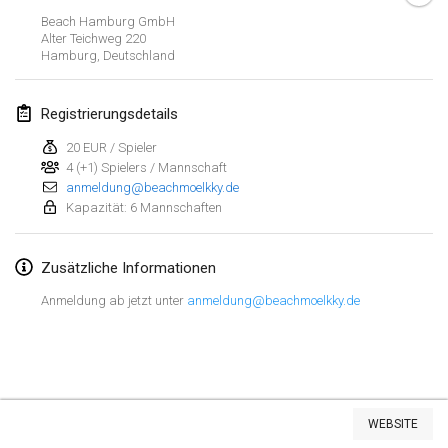
23. Jan. 2022
|
Japan
Beach Hamburg GmbH
Alter Teichweg 220
Hamburg
,
Deutschland
Februar 2022
MS v MÖLKPARKURU
Registrierungsdetails
4. Feb. 2022
|
Tschechische Republik
20 EUR / Spieler
ABGESAGT
4 (+1) Spielers / Mannschaft
TangoMölkky
anmeldung@beachmoelkky.de
5. Feb. 2022
|
Finnland
Kapazität: 6 Mannschaften
Kohti Kisoja
Zusätzliche Informationen
12. Feb. 2022
|
Finnland
Anmeldung ab jetzt unter
anmeldung@beachmoelkky.de
Yamagata Tournament
13. Feb. 2022
|
Japan
West Indiv Cup
Liste anzeigen
19. Feb. 2022
|
Frankreich
WEBSITE
285
Turnieren angezeigt
Kuratiert von
Mölkk Your World