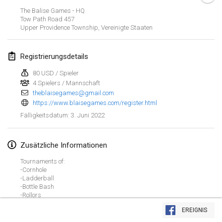
23. Jan. 2022
|
Japan
The Balise Games - HQ
Tow Path Road
457
Upper Providence Township
,
Vereinigte Staaten
Februar 2022
MS v MÖLKPARKURU
Registrierungsdetails
4. Feb. 2022
|
Tschechische Republik
80 USD / Spieler
ABGESAGT
4 Spielers / Mannschaft
TangoMölkky
theblaisegames@gmail.com
5. Feb. 2022
|
Finnland
https://www.blaisegames.com/register.html
3. Juni 2022
Fälligkeitsdatum
:
Kohti Kisoja
12. Feb. 2022
|
Finnland
Zusätzliche Informationen
Yamagata Tournament
Tournaments of:
13. Feb. 2022
|
Japan
-Cornhole
-Ladderball
-Bottle Bash
West Indiv Cup
-Rollors
Liste anzeigen
-Molkky
19. Feb. 2022
|
Frankreich
EREIGNIS
-BattlePutt
285
Turnieren angezeigt
Kuratiert von
Mölkk Your World
-Connect Four