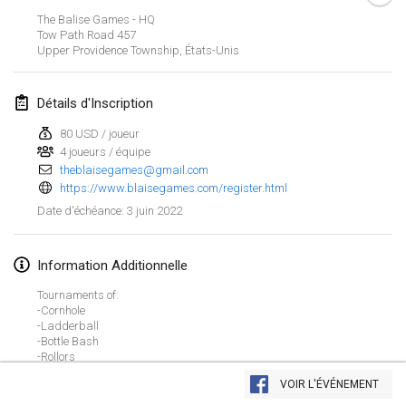
23 janv. 2022
|
Japon
The Balise Games - HQ
Tow Path Road
457
Upper Providence Township
,
États-Unis
février 2022
MS v MÖLKPARKURU
Détails d'Inscription
4 févr. 2022
|
République tchèque
80 USD / joueur
ANNULÉ
4 joueurs / équipe
TangoMölkky
theblaisegames@gmail.com
5 févr. 2022
|
Finlande
https://www.blaisegames.com/register.html
3 juin 2022
Date d'échéance
:
Kohti Kisoja
12 févr. 2022
|
Finlande
Information Additionnelle
Yamagata Tournament
Tournaments of:
13 févr. 2022
|
Japon
-Cornhole
-Ladderball
-Bottle Bash
West Indiv Cup
-Rollors
Afficher la liste
-Molkky
19 févr. 2022
|
France
VOIR L'ÉVÉNEMENT
-BattlePutt
Montrant
285
tournois
Maintenu par
Mölkk Your World
-Connect Four