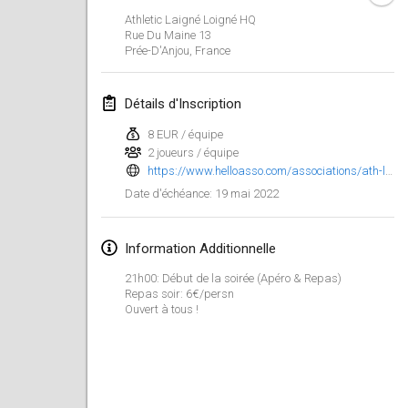
23 janv. 2022
|
Japon
Athletic Laigné Loigné HQ
Rue Du Maine
13
Prée-D'Anjou
,
France
février 2022
MS v MÖLKPARKURU
Détails d'Inscription
4 févr. 2022
|
République tchèque
8 EUR / équipe
ANNULÉ
2 joueurs / équipe
TangoMölkky
https://www.helloasso.com/associations/ath-laigne-loigne/evenements/tournoi-mollky-ath-laigne-loigne-1?fbclid=IwAR1bWPif-7Ctp4o65dKDBXK-Sy6jPPuO21GukDlsQfM8ByW5X0cj9xKkCGk
5 févr. 2022
|
Finlande
19 mai 2022
Date d'échéance
:
Kohti Kisoja
12 févr. 2022
|
Finlande
Information Additionnelle
21h00: Début de la soirée (Apéro & Repas)
Yamagata Tournament
Repas soir: 6€/persn
Ouvert à tous !
13 févr. 2022
|
Japon
West Indiv Cup
19 févr. 2022
|
France