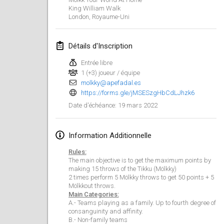
23 janv. 2022
|
Japon
King William Walk
London
,
Royaume-Uni
février 2022
Détails d'Inscription
MS v MÖLKPARKURU
4 févr. 2022
|
République tchèque
Entrée libre
1 (+3) joueur / équipe
ANNULÉ
molkky@apefadal.es
TangoMölkky
https://forms.gle/jMSESzgHbCdLJhzk6
5 févr. 2022
|
Finlande
19 mars 2022
Date d'échéance
:
Kohti Kisoja
12 févr. 2022
|
Finlande
Information Additionnelle
Rules:
Yamagata Tournament
The main objective is to get the maximum points by
making 15 throws of the Tikku (Mölkky)
13 févr. 2022
|
Japon
2 times perform 5 Mölkky throws to get 50 points + 5
Mölkkout throws.
Main Categories:
West Indiv Cup
A.- Teams playing as a family. Up to fourth degree of
19 févr. 2022
|
France
consanguinity and affinity.
B.- Non-family teams