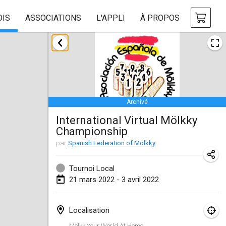
OIS
ASSOCIATIONS
L'APPLI
À PROPOS
janvier 2022
ANNULÉ
Tournoi Mixte ASPTTOM
22 janv. 2022
|
France
Archivé
KKS Halli Duppeli
International Virtual Mölkky
22 janv. 2022
|
Finlande
Championship
Mölkky Tournament - Doubles
par
Spanish Federation of Mölkky
22 janv. 2022
|
Japon
Tournoi Local
Suomelan Mölkky-open
21 mars 2022 - 3 avril 2022
22 janv. 2022
|
Espagne
Localisation
The Mölkky Tournament 2nd
Mölkk Your World At Home