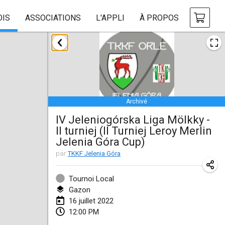
OIS
ASSOCIATIONS
L'APPLI
À PROPOS
janvier 2022
ANNULÉ
Tournoi Mixte ASPTTOM
22 janv. 2022
|
France
Archivé
KKS Halli Duppeli
IV Jeleniogórska Liga Mölkky -
22 janv. 2022
|
Finlande
II turniej (II Turniej Leroy Merlin
Jelenia Góra Cup)
Mölkky Tournament - Doubles
par
TKKF Jelenia Góra
22 janv. 2022
|
Japon
Suomelan Mölkky-open
Tournoi Local
Gazon
22 janv. 2022
|
Espagne
16 juillet 2022
12:00 PM
The Mölkky Tournament 2nd