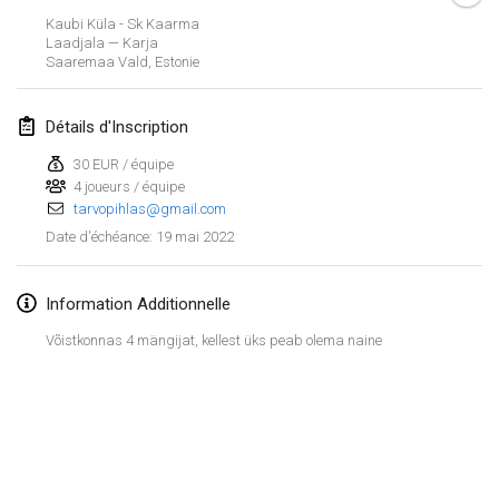
23 janv. 2022
|
Japon
Kaubi Küla - Sk Kaarma
Laadjala — Karja
Saaremaa Vald
,
Estonie
février 2022
MS v MÖLKPARKURU
Détails d'Inscription
4 févr. 2022
|
République tchèque
30 EUR / équipe
ANNULÉ
4 joueurs / équipe
TangoMölkky
tarvopihlas@gmail.com
5 févr. 2022
|
Finlande
19 mai 2022
Date d'échéance
:
Kohti Kisoja
12 févr. 2022
|
Finlande
Information Additionnelle
Võistkonnas 4 mängijat, kellest üks peab olema naine
Yamagata Tournament
13 févr. 2022
|
Japon
West Indiv Cup
Afficher la liste
19 févr. 2022
|
France
Montrant
285
tournois
Maintenu par
Mölkk Your World