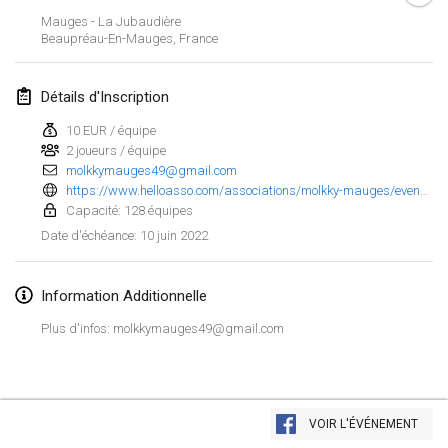
23 janv. 2022
|
Japon
Mauges - La Jubaudière
Beaupréau-En-Mauges
,
France
février 2022
Détails d'Inscription
MS v MÖLKPARKURU
4 févr. 2022
|
République tchèque
10 EUR / équipe
2 joueurs / équipe
ANNULÉ
molkkymauges49@gmail.com
TangoMölkky
https://www.helloasso.com/associations/molkky-mauges/evenements/inscription-open-des-mauges
5 févr. 2022
|
Finlande
Capacité: 128 équipes
10 juin 2022
Date d'échéance
:
Kohti Kisoja
12 févr. 2022
|
Finlande
Information Additionnelle
Yamagata Tournament
Plus d'infos: molkkymauges49@gmail.com
13 févr. 2022
|
Japon
West Indiv Cup
Afficher la liste
19 févr. 2022
|
France
VOIR L'ÉVÉNEMENT
Montrant
285
tournois
Maintenu par
Mölkk Your World